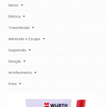
Motor
Elétrica
Transmissão
Admissão e Escape
Suspensão
Direção
Arrefecimento
Freio