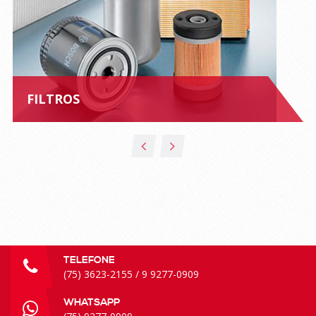
FILTROS
Os filtros Bosch protegem tudo o que há de bom e valioso
no veículo. Desde os sistemas de injeção, passando pelos
motores, até aos ocupantes, estes mantêm longe a
sujidade, a abrasão, as mais finas partículas e ainda a água,
no caso dos motores diesel. Tudo isto graças a um
abrangente programa de produtos para praticamente
qualquer veículo ligeiro e utilitário.
TELEFONE
(75) 3623-2155 / 9 9277-0909
WHATSAPP