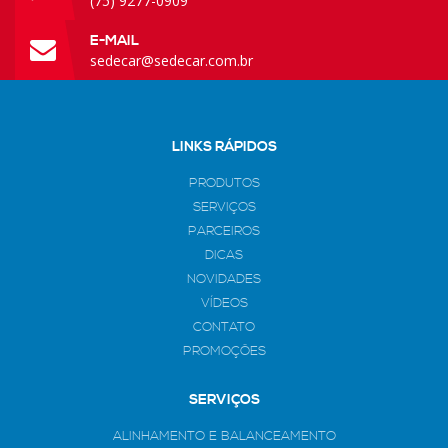
(75) 9277-0909
E-MAIL
sedecar@sedecar.com.br
LINKS RÁPIDOS
PRODUTOS
SERVIÇOS
PARCEIROS
DICAS
NOVIDADES
VÍDEOS
CONTATO
PROMOÇÕES
SERVIÇOS
ALINHAMENTO E BALANCEAMENTO