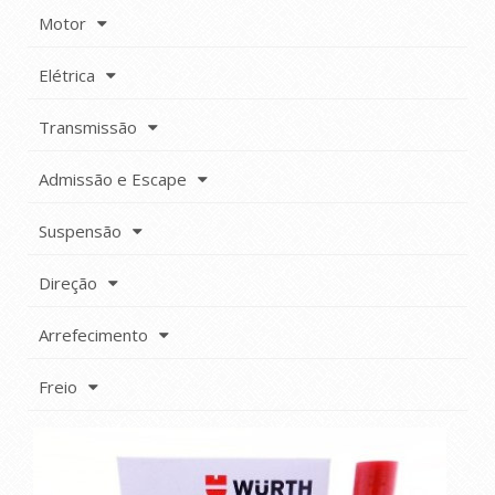
Motor
Elétrica
Transmissão
Admissão e Escape
Suspensão
Direção
Arrefecimento
Freio