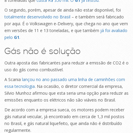
8 toneladas que
custa R$ 350 mil
.
O
G1
já testou.
O segundo, porém, apesar de ainda não estar disponível, foi
totalmente desenvolvido no Brasil
– e também será fabricado
por aqui. É o Volkswagen e-Delivery, que chega no ano que vem
em versões de 11 e 13 toneladas, e que também
já foi avaliado
pelo
G1
.
Gás não é solução
Outra aposta das fabricantes para reduzir a emissão de CO2 é o
uso do gás como combustível.
A Scania
lançou no ano passado uma linha de caminhões com
essa tecnologia
. Na ocasião, o diretor comercial da empresa,
Silvio Munhoz afirmou que esta seria uma opção para reduzir as
emissões enquanto os elétricos não são viáveis no Brasil.
De acordo com a empresa sueca, os motores podem receber
gás natural veicular, já encontrado em cerca de 1,3 mil postos
no Brasil, e gás natural liquefeito, que ainda não é distribuído
regularmente.