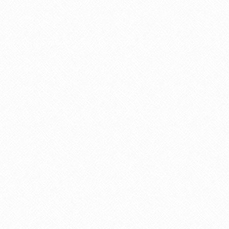
27
MAI