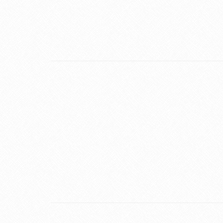
17
SET
17
SET