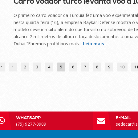
Carro voador turco levanta voo a 1
O primeiro carro voador da Turquia fez uma voo experimenta
nesta quarta-feira (16), a empresa Baykar Defense mostra o v
modelo deve ir muito além do que foi visto no sobrevoo de tes
alcance 2 mil metros de altura e faça deslocamentos a uma 
Dubai “Faremos protótipos mais...
Leia mais
or
1
2
3
4
5
6
7
8
9
10
1
WHATSAPP
E-MAIL
(75) 9277-0909
sedecar@s