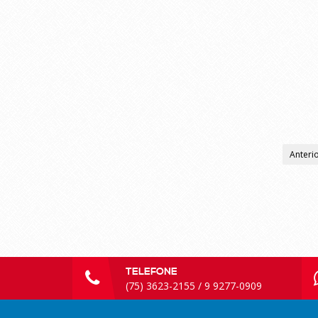
Anteri
TELEFONE
(75) 3623-2155 / 9 9277-0909