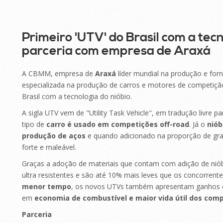
Primeiro 'UTV' do Brasil com a tecn
parceria com empresa de Araxá
A CBMM, empresa de
Araxá
líder mundial na produção e for
especializada na produção de carros e motores de competiç
Brasil com a tecnologia do nióbio.
A sigla UTV vem de "Utility Task Vehicle", em tradução livre par
tipo de
carro é usado em competições off-road
. Já o
niób
produção de aços
e quando adicionado na proporção de gram
forte e maleável.
Graças a adoção de materiais que contam com adição de nió
ultra resistentes e são até 10% mais leves que os concorrent
menor tempo
, os novos UTVs também apresentam ganhos em
em
economia de combustível e maior vida útil dos com
Parceria