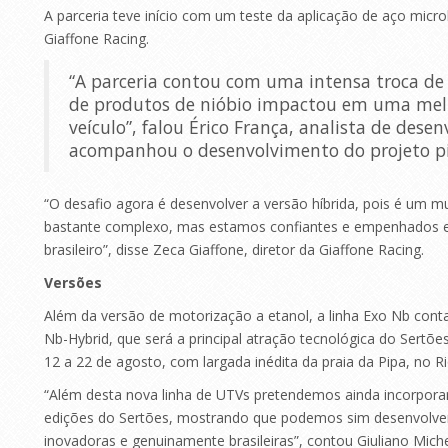
A parceria teve início com um teste da aplicação de aço micro
Giaffone Racing.
“A parceria contou com uma intensa troca de 
de produtos de nióbio impactou em uma melh
veículo”, falou Érico França, analista de de
acompanhou o desenvolvimento do projeto pio
“O desafio agora é desenvolver a versão híbrida, pois é um
bastante complexo, mas estamos confiantes e empenhados 
brasileiro”, disse Zeca Giaffone, diretor da Giaffone Racing.
Versões
Além da versão de motorização a etanol, a linha Exo Nb conta
Nb-Hybrid, que será a principal atração tecnológica do Sertõe
12 a 22 de agosto, com largada inédita da praia da Pipa, no R
“Além desta nova linha de UTVs pretendemos ainda incorporar
edições do Sertões, mostrando que podemos sim desenvolver
inovadoras e genuinamente brasileiras”, contou Giuliano Mic