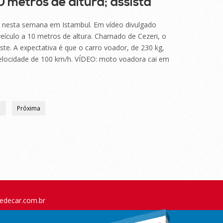
0 metros de altura; assista
l nesta semana em Istambul. Em vídeo divulgado
eículo a 10 metros de altura. Chamado de Cezeri, o
te. A expectativa é que o carro voador, de 230 kg,
velocidade de 100 km/h. VÍDEO: moto voadora cai em
1
Próxima
edecar.com.br