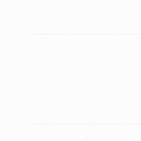
17
SET
16
SET