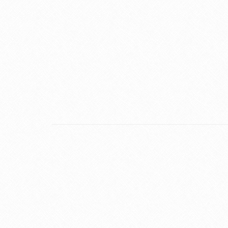
17
SET