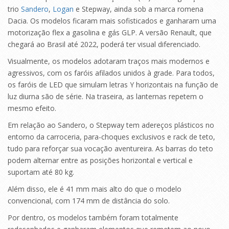
trio
Sandero
,
Logan
e Stepway, ainda sob a marca romena
Dacia. Os modelos ficaram mais sofisticados e ganharam uma
motorização flex a gasolina e gás GLP. A versão Renault, que
chegará ao Brasil até 2022, poderá ter visual diferenciado.
Visualmente, os modelos adotaram traços mais modernos e
agressivos, com os faróis afilados unidos à grade. Para todos,
os faróis de LED que simulam letras Y horizontais na função de
luz diurna são de série. Na traseira, as lanternas repetem o
mesmo efeito.
Em relação ao Sandero, o Stepway tem adereços plásticos no
entorno da carroceria, para-choques exclusivos e rack de teto,
tudo para reforçar sua vocação aventureira. As barras do teto
podem alternar entre as posições horizontal e vertical e
suportam até 80 kg.
Além disso, ele é 41 mm mais alto do que o modelo
convencional, com 174 mm de distância do solo.
Por dentro, os modelos também foram totalmente