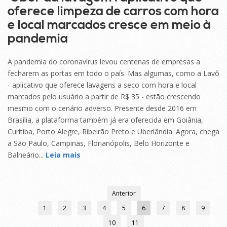
oferece limpeza de carros com hora
e local marcados cresce em meio à
pandemia
A pandemia do coronavírus levou centenas de empresas a
fecharem as portas em todo o país. Mas algumas, como a Lavô
- aplicativo que oferece lavagens a seco com hora e local
marcados pelo usuário a partir de R$ 35 - estão crescendo
mesmo com o cenário adverso. Presente desde 2016 em
Brasília, a plataforma também já era oferecida em Goiânia,
Curitiba, Porto Alegre, Ribeirão Preto e Uberlândia. Agora, chega
a São Paulo, Campinas, Florianópolis, Belo Horizonte e
Balneário...
Leia mais
Anterior
1
2
3
4
5
6
7
8
9
10
11