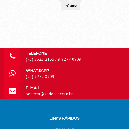
Próxima
TELEFONE
(75) 3623-2155 / 9 9277-0909
WHATSAPP
(75) 9277-0909
E-MAIL
sedecar@sedecar.com.br
LINKS RÁPIDOS