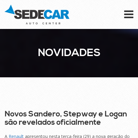
To
na
NOVIDADES
29
SET
Novos Sandero, Stepway e Logan
são revelados oficialmente
A
Renault
apresentou nesta terça-feira (29) a nova geração do