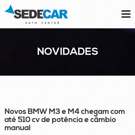
To
na
NOVIDADES
24
SET
Novos BMW M3 e M4 chegam com
até 510 cv de potência e câmbio
manual