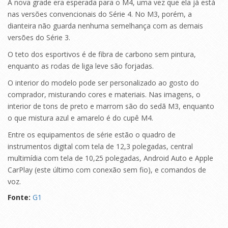
A nova grade era esperada para o M4, uma vez que ela já está
nas versões convencionais do Série 4. No M3, porém, a
dianteira não guarda nenhuma semelhança com as demais
versões do Série 3.
O teto dos esportivos é de fibra de carbono sem pintura,
enquanto as rodas de liga leve são forjadas.
O interior do modelo pode ser personalizado ao gosto do
comprador, misturando cores e materiais. Nas imagens, o
interior de tons de preto e marrom são do sedã M3, enquanto
o que mistura azul e amarelo é do cupê M4.
Entre os equipamentos de série estão o quadro de
instrumentos digital com tela de 12,3 polegadas, central
multimídia com tela de 10,25 polegadas, Android Auto e Apple
CarPlay (este último com conexão sem fio), e comandos de
voz.
Fonte:
G1