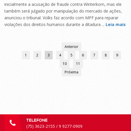
inicialmente a acusação de fraude contra Winterkorn, mas ele
também será julgado por manipulação do mercado de ações,
anunciou o tribunal. Volks faz acordo com MPF para reparar
violações dos direitos humanos durante a ditadura ...
Leia mais
Anterior
1
2
3
4
5
6
7
8
9
10
11
Próxima
TELEFONE
(75) 3623-2155 / 9 9277-0909