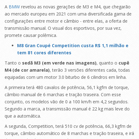
A
BMW
revelou as novas gerações de M3 e M4, que chegarão
ao mercado europeu em 2021 com uma diversificada gama de
configurações entre motor e câmbio - entre elas, a oferta de
transmissão manual. O visual dos esportivos, por sua vez,
promete causar polêmica.
M8 Gran Coupé Competition custa R$ 1,1 milhão e
tem 81 cores diferentes
Tanto o
sedã M3 (em verde nas imagens)
, quanto o
cupê
M4 (de cor amarela)
, terão 3 versões diferentes cada, todas
equipadas com um motor 3.0 biturbo de 6 cilindros em linha.
A primeira terá 480 cavalos de potência, 56,1 kgfm de torque,
câmbio manual de 6 marchas e tração traseira. Com esse
conjunto, os modelos vão de 0 a 100 km/h em 4,2 segundos.
Segundo a marca, a transmissão manual é 22 kg mais leve do
que a automática.
A segunda, Competition, terá 510 cv de potência, 66,3 kgfm de
torque, câmbio automático de 8 marchas e tração traseira, e irá