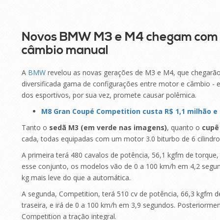
Novos BMW M3 e M4 chegam com at
câmbio manual
A
BMW
revelou as novas gerações de M3 e M4, que chegar
diversificada gama de configurações entre motor e câmbio - en
dos esportivos, por sua vez, promete causar polêmica.
M8 Gran Coupé Competition custa R$ 1,1 milhão e 
Tanto o
sedã M3 (em verde nas imagens)
, quanto o
cupê
cada, todas equipadas com um motor 3.0 biturbo de 6 cilindro
A primeira terá 480 cavalos de potência, 56,1 kgfm de torque
esse conjunto, os modelos vão de 0 a 100 km/h em 4,2 segu
kg mais leve do que a automática.
A segunda, Competition, terá 510 cv de potência, 66,3 kgfm 
traseira, e irá de 0 a 100 km/h em 3,9 segundos. Posteriormen
Competition a tração integral.