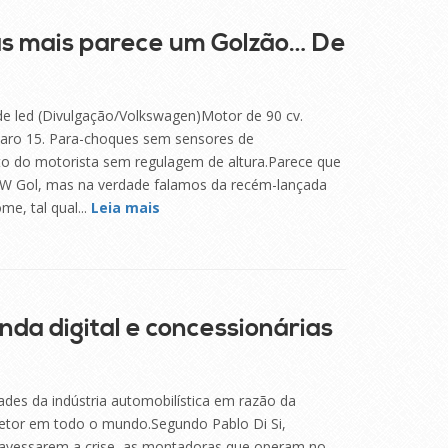
as mais parece um Golzão… De
de led (Divulgação/Volkswagen)Motor de 90 cv.
aro 15. Para-choques sem sensores de
to do motorista sem regulagem de altura.Parece que
W Gol, mas na verdade falamos da recém-lançada
e, tal qual...
Leia mais
da digital e concessionárias
des da indústria automobilística em razão da
setor em todo o mundo.Segundo Pablo Di Si,
travessarem a crise, as montadoras que operam no