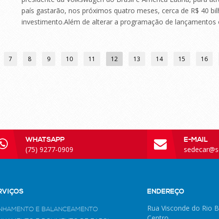
país gastarão, nos próximos quatro meses, cerca de R$ 40 bil
investimento.Além de alterar a programação de lançamentos e
7
8
9
10
11
12
13
14
15
16
WHATSAPP
E-MAIL
(75) 9277-0909
sedecar@s
RVIÇOS
ENDEREÇO
Rua Visconde do Rio B
INHAMENTO E BALANCEAMENTO
Centro