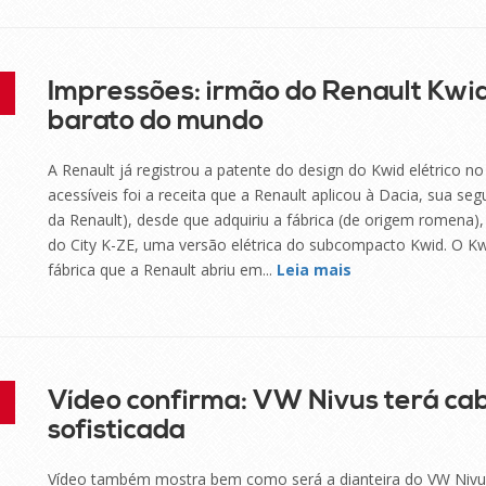
Impressões: irmão do Renault Kwid 
barato do mundo
A Renault já registrou a patente do design do Kwid elétrico n
acessíveis foi a receita que a Renault aplicou à Dacia, sua s
da Renault), desde que adquiriu a fábrica (de origem romena), 
do City K-ZE, uma versão elétrica do subcompacto Kwid. O Kwi
fábrica que a Renault abriu em...
Leia mais
Vídeo confirma: VW Nivus terá cab
sofisticada
Vídeo também mostra bem como será a dianteira do VW Niv