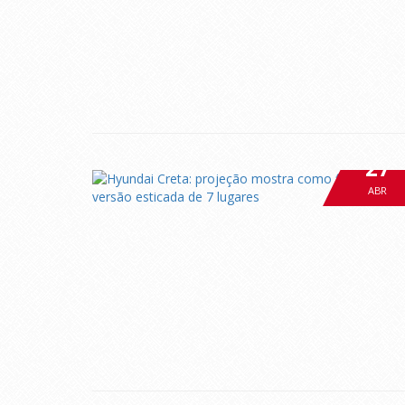
27
ABR