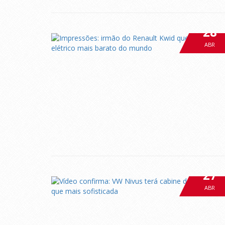
28
ABR
27
ABR