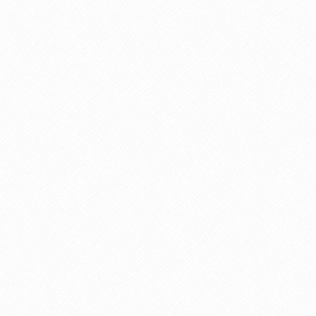
24
SET