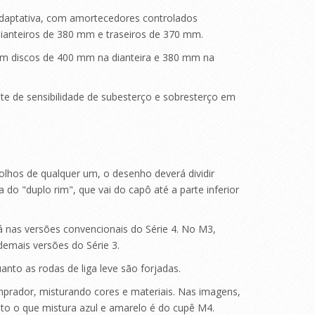
daptativa, com amortecedores controlados
ianteiros de 380 mm e traseiros de 370 mm.
com discos de 400 mm na dianteira e 380 mm na
e de sensibilidade de subesterço e sobresterço em
hos de qualquer um, o desenho deverá dividir
do "duplo rim", que vai do capô até a parte inferior
á nas versões convencionais do Série 4. No M3,
emais versões do Série 3.
anto as rodas de liga leve são forjadas.
prador, misturando cores e materiais. Nas imagens,
to o que mistura azul e amarelo é do cupê M4.