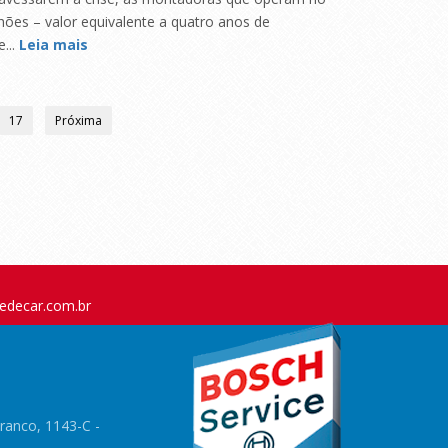
hões – valor equivalente a quatro anos de
...
Leia mais
17
Próxima
edecar.com.br
ranco, 1143-C -