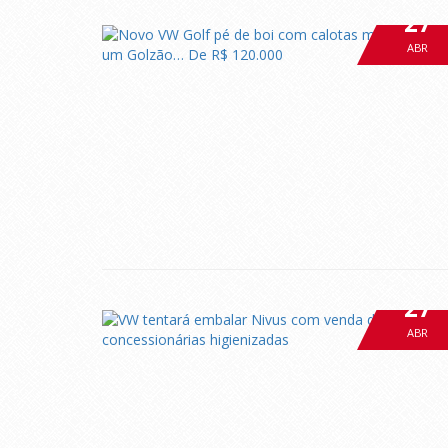
27
ABR
27
ABR