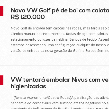
Novo VW Golf pé de boi com calot
R$ 120.000
Novo Golf de entrada tem calotas nas rodas, mas faróis são 
Câmbio manual de cinco marchas. Rodas de aço com calotas 
estacionamento ou luzes de neblina. Bancos de tecido. Assen
estamos descrevendo uma configuração qualquer do nosso V
versão de entrada da nova geração do Golf na Europa.Sem nom
VW tentará embalar Nivus com ven
higienizadas
– (Renato Aspromonte/Quatro Rodas)A paralisação das ativida
pandemia do coronavírus vem surtindo efeitos negativos no 
presidente da Volkswagen do Brasil e América Latina, para a