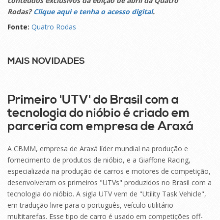
conteúdos exclusivos da edição de abril da Quatro
Rodas?
Clique aqui e tenha o acesso digital
.
Fonte:
Quatro Rodas
MAIS NOVIDADES
27
MAI
Primeiro 'UTV' do Brasil com a
tecnologia do nióbio é criado em
parceria com empresa de Araxá
A CBMM, empresa de Araxá líder mundial na produção e
fornecimento de produtos de nióbio, e a Giaffone Racing,
especializada na produção de carros e motores de competição,
desenvolveram os primeiros "UTVs" produzidos no Brasil com a
tecnologia do nióbio. A sigla UTV vem de "Utility Task Vehicle",
em tradução livre para o português, veículo utilitário
multitarefas. Esse tipo de carro é usado em competições off-