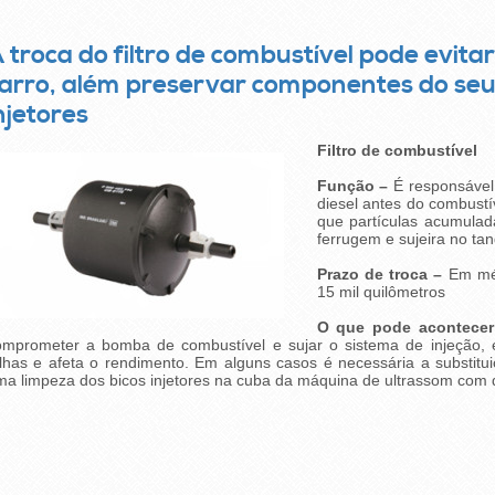
 troca do filtro de combustível pode evi
arro, além preservar componentes do seu 
njetores
Filtro de combustível
Função –
É responsável
diesel antes do combustí
que partículas acumula
ferrugem e sujeira no tan
Prazo de troca –
Em mé
15 mil quilômetros
O que pode acontecer
omprometer a bomba de combustível e sujar o sistema de injeção, e
lhas e afeta o rendimento. Em alguns casos é necessária a substitui
a limpeza dos bicos injetores na cuba da máquina de ultrassom com d