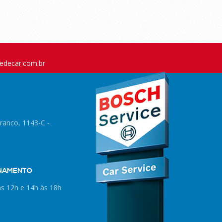
edecar.com.br
ranco, 1143-C -
ONAMENTO
às 12h e 14h às 18h