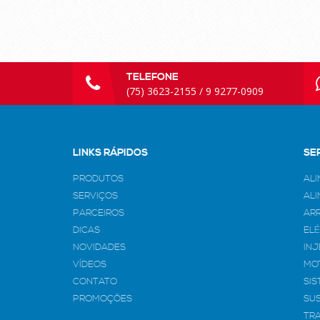
TELEFONE
(75) 3623-2155 / 9 9277-0909
LINKS RÁPIDOS
SE
PRODUTOS
AL
SERVIÇOS
AL
PARCEIROS
AR
DICAS
EL
NOVIDADES
IN
VÍDEOS
MO
CONTATO
SIS
PROMOÇÕES
SU
TR