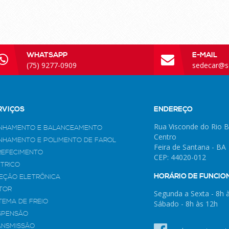
WHATSAPP
E-MAIL
(75) 9277-0909
sedecar@s
RVIÇOS
ENDEREÇO
Rua Visconde do Rio B
INHAMENTO E BALANCEAMENTO
Centro
INHAMENTO E POLIMENTO DE FAROL
Feira de Santana - BA
REFECIMENTO
CEP: 44020-012
ÉTRICO
HORÁRIO DE FUNCI
JEÇÃO ELETRÔNICA
TOR
Segunda a Sexta - 8h 
TEMA DE FREIO
Sábado - 8h às 12h
SPENSÃO
ANSMISSÃO